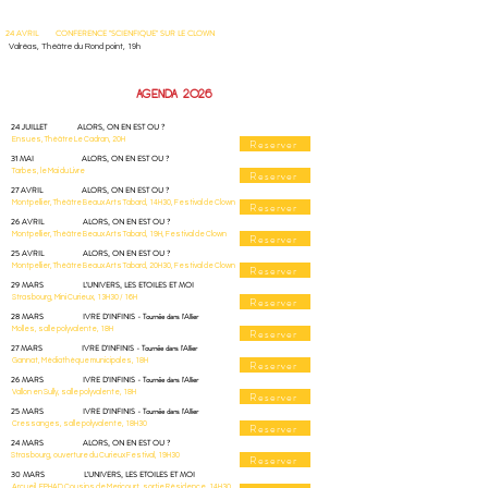
24 AVRIL CONFERENCE "SCIENFIQUE" SUR LE CLOWN
Valréas, Théâtre du Rond point, 19h
AGENDA 2026
24 JUILLET ALORS, ON EN EST OU ?
Ensues, Théâtre Le Cadran, 20H
Reserver
31 MAI ALORS, ON EN EST OU ?
Tarbes, le Mai du Livre
Reserver
27 AVRIL ALORS, ON EN EST OU ?
Montpellier, Théâtre Beaux Arts Tabard, 14H30, Festival de Clown
Reserver
26 AVRIL ALORS, ON EN EST OU ?
Montpellier, Théâtre Beaux Arts Tabard, 19H, Festival de Clown
Reserver
25 AVRIL ALORS, ON EN EST OU ?
Montpellier, Théâtre Beaux Arts Tabard, 20H30, Festival de Clown
Reserver
29 MARS L'UNIVERS, LES ETOILES ET MOI
Strasbourg, Mini Curieux, 13H30 / 16H
Reserver
28 MARS IVRE D'INFINIS - Tournée dans l'Allier
Molles, salle polyvalente, 18H
Reserver
27 MARS IVRE D'INFINIS - Tournée dans l'Allier
Gannat, Médiathèque municipales, 18H
Reserver
26 MARS IVRE D'INFINIS - Tournée dans l'Allier
Vallon en Sully, salle polyvalente, 18H
Reserver
25 MARS IVRE D'INFINIS - Tournée dans l'Allier
Cressanges, salle polyvalente, 18H30
Reserver
24 MARS ALORS, ON EN EST OU ?
​Strasbourg, ouverture du Curieux Festival, 19H30
Reserver
30 MARS L'UNIVERS, LES ETOILES ET MOI
Arcueil, EPHAD Cousins de Mericourt, sortie Résidence, 14H30