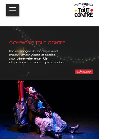
COMPAGNIE TOUT CONTRE
Une compagnie de spectacle vivant
mêlant humour, poésie et science
pour s'émerveiller ensemble
et questionner le monde qui nous entoure
Découvrir