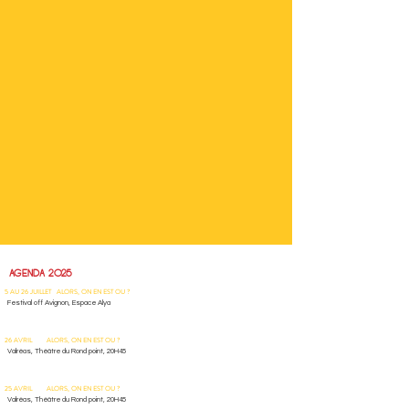
AGENDA 2025
5 AU 26 JUILLET ALORS, ON EN EST OU ?
Festival off Avignon, Espace Alya
26 AVRIL ALORS, ON EN EST OU ?
Valréas, Théâtre du Rond point, 20H45
25 AVRIL ALORS, ON EN EST OU ?
Valréas, Théâtre du Rond point, 20H45