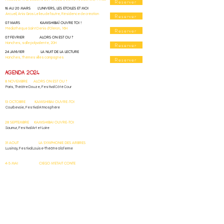
Reserver
16 AU 20 MARS L'UNIVERS, LES ETOILES ET MOI
Arcueil, Anis Gras Le lieu de l'autre, Résidence de création
Reserver
07 MARS KAMISHIBAÏ OUVRE TOI !
Médiathèque Saint Denis d'Oléron, 16H
Reserver
07 FEVRIER ALORS ON EST OU ?
Hanches, salle polyvalente, 20H
Reserver
24 JANVIER LA NUIT DE LA LECTURE
Hanches, Thèmes villes campagnes
Reserver
AGENDA 2024
8 NOVEMBRE ALORS ON EST OU ?
Paris, Théâtre Douze, Festival Côté Cour
13 OCTOBRE KAMISHIBAI OUVRE-TOI
Courbevoie, Festival Atmosphère
28 SEPTEMBRE KAMISHIBAI OUVRE-TOI
Saumur, Festival Art et Loire
31 AOUT LA SYMPHONIE DES ARBRES
Lusinay, Festival Louise-Théâtre à la ferme
4-5 MAI CIEGO M'ETAIT CONTE
Bure, Spectacle de médiation scientifique
27-28 AVRIL CIEGO M'ETAIT CONTE
Bure, Spectacle de médiation scientifique
15 MARS ALORS ON EST OU ?
Arcueil, Arnis Gras le lieu de l'autre