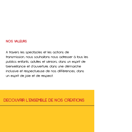
NOS VALEURS
A travers les spectacles et les actions de
transmission, nous souhaitons nous adresser à tous les
publics enfants, adultes et séniors, dans un esprit de
bienveillance et d’ouverture, dans une démarche
inclusive et respectueuse de nos différences, dans
un esprit de joie et de respect.
DECOUVRIR L'ENSEMBLE DE NOS CREATIONS